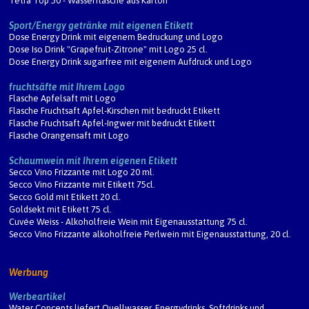
Tetra Top 50 - Wasserflasche aus Karton
Sport/Energy getränke mit eigenen Etikett
Dose Energy Drink mit eigenem Bedruckung und Logo
Dose Iso Drink "Grapefruit-Zitrone" mit Logo 25 cl.
Dose Energy Drink sugarfree mit eigenem Aufdruck und Logo
fruchtsäfte mit Ihrem Logo
Flasche Apfelsaft mit Logo
Flasche Fruchtsaft Apfel-Kirschen mit bedruckt Etikett
Flasche Fruchtsaft Apfel-Ingwer mit bedruckt Etikett
Flasche Orangensaft mit Logo
Schaumwein mit Ihrem eigenen Etikett
Secco Vino Frizzante mit Logo 20 ml.
Secco Vino Frizzante mit Etikett 75cl.
Secco Gold mit Etikett 20 cl.
Goldsekt mit Etikett 75 cl.
Cuvée Weiss - Alkoholfreie Wein mit Eigenausstattung 75 cl.
Secco Vino Frizzante alkoholfreie Perlwein mit Eigenausstattung, 20 cl.
Werbung
Werbeartikel
Water Concepts liefert Quellwasser, Energydrinks, Softdrinks und