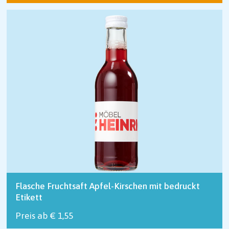
Flasche Fruchtsaft Apfel-Kirschen mit bedruckt
Etikett
Preis ab € 1,55