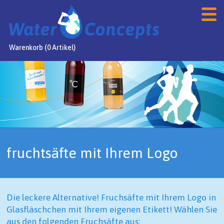
Warenkorb (0 Artikel)
Home
Produkte
Webshop
Angebot
fruchtsäfte mit Ihrem Logo
FAQ
Kontakt
Die leckere Alternative! Fruchsäfte mit Ihrem Logo in
NL
/
DE
/
EN
Glasfläschchen mit Ihrem eigenen Etikett! Wählen Sie
aus den folgenden Fruchsäfte aus: