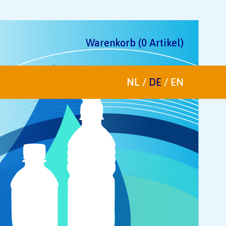
Warenkorb (0 Artikel)
NL
/
DE
/
EN