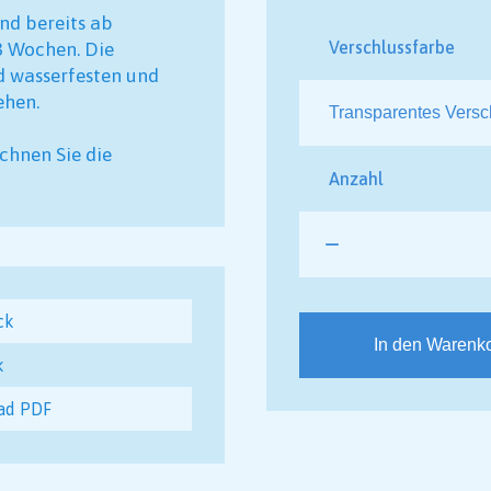
ind bereits ab
Verschlussfarbe
 3 Wochen. Die
d wasserfesten und
sehen.
chnen Sie die
Anzahl
ck
In den Warenk
k
ad PDF