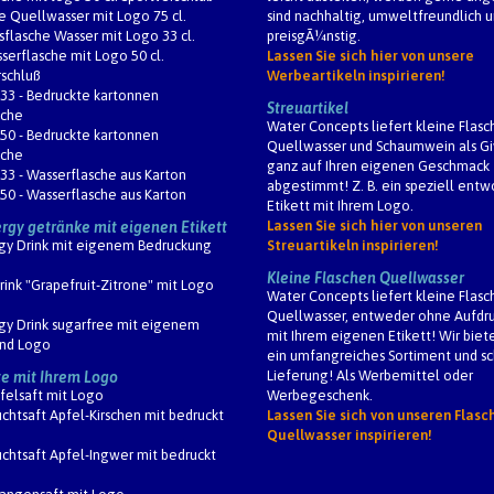
e Quellwasser mit Logo 75 cl.
sind nachhaltig, umweltfreundlich 
sflasche Wasser mit Logo 33 cl.
preisgÃ¼nstig.
sserflasche mit Logo 50 cl.
Lassen Sie sich hier von unsere
schluß
Werbeartikeln inspirieren!
33 - Bedruckte kartonnen
Streuartikel
sche
Water Concepts liefert kleine Flasc
50 - Bedruckte kartonnen
Quellwasser und Schaumwein als G
sche
ganz auf Ihren eigenen Geschmack
33 - Wasserflasche aus Karton
abgestimmt! Z. B. ein speziell ent
50 - Wasserflasche aus Karton
Etikett mit Ihrem Logo.
Lassen Sie sich hier von unseren
rgy getränke mit eigenen Etikett
gy Drink mit eigenem Bedruckung
Streuartikeln inspirieren!
Kleine Flaschen Quellwasser
rink "Grapefruit-Zitrone" mit Logo
Water Concepts liefert kleine Flasc
Quellwasser, entweder ohne Aufdru
gy Drink sugarfree mit eigenem
mit Ihrem eigenen Etikett! Wir biet
und Logo
ein umfangreiches Sortiment und s
Lieferung! Als Werbemittel oder
te mit Ihrem Logo
felsaft mit Logo
Werbegeschenk.
uchtsaft Apfel-Kirschen mit bedruckt
Lassen Sie sich von unseren Flasc
Quellwasser inspirieren!
uchtsaft Apfel-Ingwer mit bedruckt