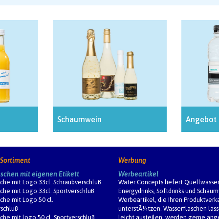
Schaumwein
Angebot
 Sortiment
Werbung
schen mit eigenen Etikett
Werbeartikel
che mit Logo 33cl. Schraubverschluß
Water Concepts liefert Quellwasser
che mit Logo 33cl. Sportverschluß
Energydrinks, Softdrinks und Schau
che mit Logo 50 cl.
Werbeartikel, die Ihren Produktverk
schluß
unterstÃ¼tzen. Wasserflaschen lass
che mit logo 50 cl. Sportverschluß
leicht austeilen, werden gerne a