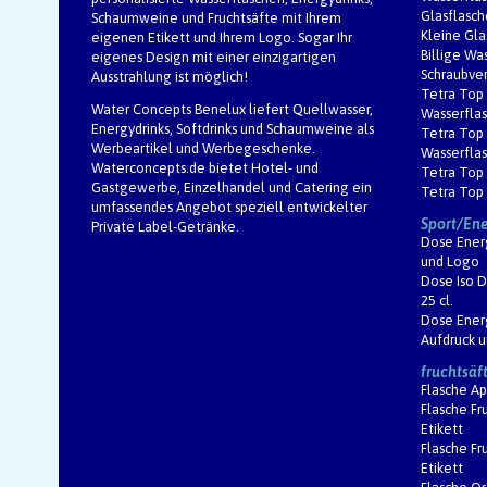
Glasflasch
Schaumweine und Fruchtsäfte mit Ihrem
Kleine Gla
eigenen Etikett und Ihrem Logo. Sogar Ihr
Billige Wa
eigenes Design mit einer einzigartigen
Schraubver
Ausstrahlung ist möglich!
Tetra Top 
Water Concepts Benelux
liefert Quellwasser,
Wasserfla
Energydrinks, Softdrinks und Schaumweine als
Tetra Top 
Werbeartikel und Werbegeschenke.
Wasserfla
Waterconcepts.de
bietet Hotel- und
Tetra Top 
Gastgewerbe, Einzelhandel und Catering ein
Tetra Top 
umfassendes Angebot speziell entwickelter
Sport/Ene
Private Label-Getränke.
Dose Ener
und Logo
Dose Iso D
25 cl.
Dose Ener
Aufdruck 
fruchtsäf
Flasche Ap
Flasche Fr
Etikett
Flasche Fr
Etikett