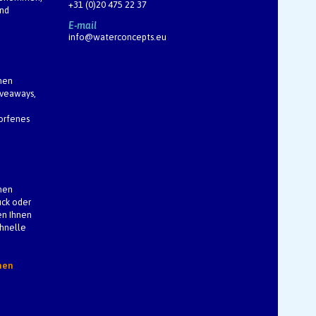
+31 (0)20 475 22 37
und
E-mail
info@waterconcepts.eu
hen
iveaways,
worfenes
hen
ck oder
en Ihnen
chnelle
hen