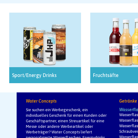
Sport/Energy Drinks
Fruchtsäfte
Water Concepts
Getränke
Wasserfla
Sie suchen ein Werbegeschenk, ein
Wasserflas
individuelles Geschenk für einen Kunden oder
Wasserflas
Geschäftspartner, einen Streuartikel für eine
Wasserflas
Messe oder andere Werbeartikel oder
Schraubver
Werbeträger? Water Concepts liefert
Wasserflas
personalisierte Wasserflaschen, Energydrinks,