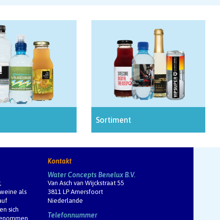
Sortiment
Kontakt
Water Concepts Benelux B.V.
,
Van Asch van Wijckstraat 55
mweine als
3811 LP Amersfoort
auf
Niederlande
en sich
Telefonnummer
ngenommen,